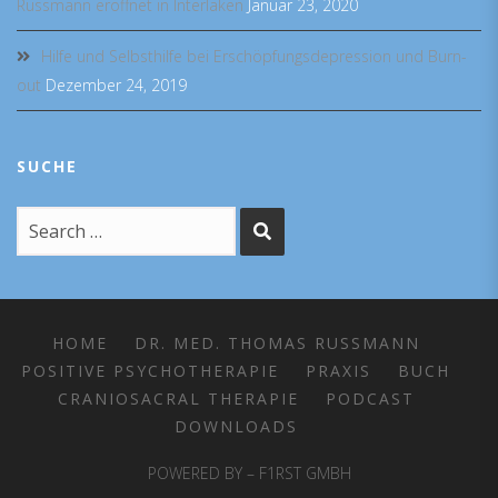
Russmann eröffnet in Interlaken
Januar 23, 2020
Hilfe und Selbsthilfe bei Erschöpfungsdepression und Burn-
out
Dezember 24, 2019
SUCHE
HOME
DR. MED. THOMAS RUSSMANN
POSITIVE PSYCHOTHERAPIE
PRAXIS
BUCH
CRANIOSACRAL THERAPIE
PODCAST
DOWNLOADS
POWERED BY – F1RST GMBH