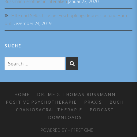
Russmann eröffnet in Interlaken
Januar 23, 2020
Hilfe und Selbsthilfe bei Erschöpfungsdepression und Burn-
out
Dezember 24, 2019
SUCHE
HOME
DR. MED. THOMAS RUSSMANN
POSITIVE PSYCHOTHERAPIE
PRAXIS
BUCH
CRANIOSACRAL THERAPIE
PODCAST
DOWNLOADS
POWERED BY – F1RST GMBH