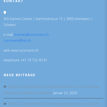
KONTAKT
WSI Kammi-Center | Kammistrasse 13 | 3800 Interlaken |
Schweiz
e-mail
thomas@russmann.ch
russmann@hin.ch
web www.russmann.ch
telephone +41 79 722 40 81
NEUE BEITRÄGE
Praxis für Psychiatrie und Psychotherapie Dr. med. Thomas
Russmann eröffnet in Interlaken
Januar 23, 2020
Hilfe und Selbsthilfe bei Erschöpfungsdepression und Burn-