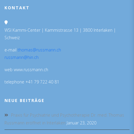
KONTAKT
WSI Kammi-Center | Kammistrasse 13 | 3800 Interlaken |
Schweiz
e-mail
thomas@russmann.ch
russmann@hin.ch
web www.russmann.ch
telephone +41 79 722 40 81
NEUE BEITRÄGE
Praxis für Psychiatrie und Psychotherapie Dr. med. Thomas
Russmann eröffnet in Interlaken
Januar 23, 2020