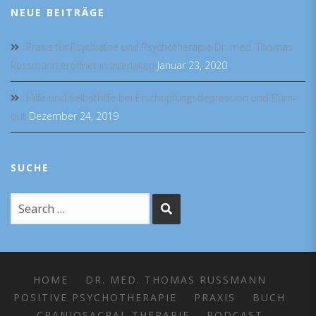
NEUE BEITRÄGE
Praxis für Psychiatrie und Psychotherapie Dr. med. Thomas
Russmann eröffnet in Interlaken
Januar 23, 2020
Hilfe und Selbsthilfe bei Erschöpfungsdepression und Burn-
out
Dezember 24, 2019
SUCHE
HOME
DR. MED. THOMAS RUSSMANN
POSITIVE PSYCHOTHERAPIE
PRAXIS
BUCH
CRANIOSACRAL THERAPIE
PODCAST