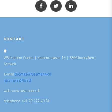
KONTAKT
WSI Kammi-Center | Kammistrasse 13 | 3800 Interlaken |
Schweiz
e-mail
thomas@russmann.ch
russmann@hin.ch
web www.russmann.ch
telephone +41 79 722 40 81