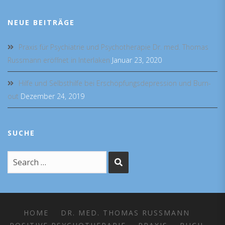
NEUE BEITRÄGE
Praxis für Psychiatrie und Psychotherapie Dr. med. Thomas
Russmann eröffnet in Interlaken
Januar 23, 2020
Hilfe und Selbsthilfe bei Erschöpfungsdepression und Burn-
out
Dezember 24, 2019
SUCHE
HOME
DR. MED. THOMAS RUSSMANN