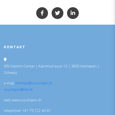
KONTAKT
WSI Kammi-Center | Kammistrasse 13 | 3800 Interlaken |
Schweiz
e-mail
thomas@russmann.ch
russmann@hin.ch
web www.russmann.ch
telephone +41 79 722 40 81