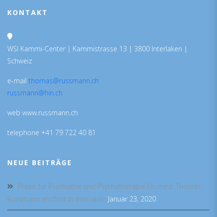
KONTAKT
WSI Kammi-Center | Kammistrasse 13 | 3800 Interlaken |
Schweiz
e-mail
thomas@russmann.ch
russmann@hin.ch
web www.russmann.ch
telephone +41 79 722 40 81
NEUE BEITRÄGE
Praxis für Psychiatrie und Psychotherapie Dr. med. Thomas
Russmann eröffnet in Interlaken
Januar 23, 2020