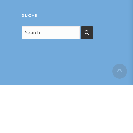
SUCHE
POWERED BY – F1RST GMBH