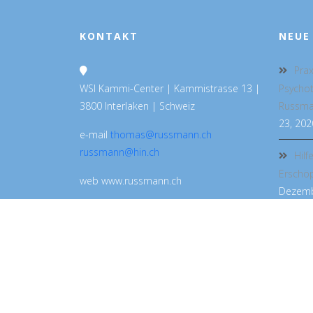
KONTAKT
NEUE
Prax
WSI Kammi-Center | Kammistrasse 13 |
Psycho
3800 Interlaken | Schweiz
Russman
23, 202
e-mail
thomas@russmann.ch
russmann@hin.ch
Hilf
Erschö
web www.russmann.ch
Dezemb
telephone +41 79 722 40 81
HOME
DR. MED. THOMAS RUSSMANN
PRAXIS
BUCH
CRANIOSACRAL THER