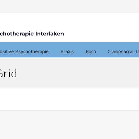
ositive Psychotherapie
Praxis
Buch
Craniosacral T
Grid