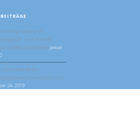
 BEITRÄGE
is für Psychiatrie und
therapie Dr. med. Thomas
n eröffnet in Interlaken
Januar
0
e und Selbsthilfe bei
pfungsdepression und Burn-out
er 24, 2019
POSITIVE PSYCHOTHERAPIE
APIE
PODCAST
DOWNLOADS