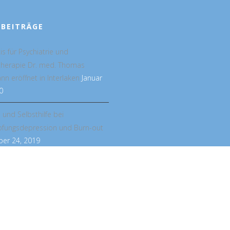
 BEITRÄGE
is für Psychiatrie und
therapie Dr. med. Thomas
n eröffnet in Interlaken
Januar
0
e und Selbsthilfe bei
pfungsdepression und Burn-out
er 24, 2019
POSITIVE PSYCHOTHERAPIE
APIE
PODCAST
DOWNLOADS