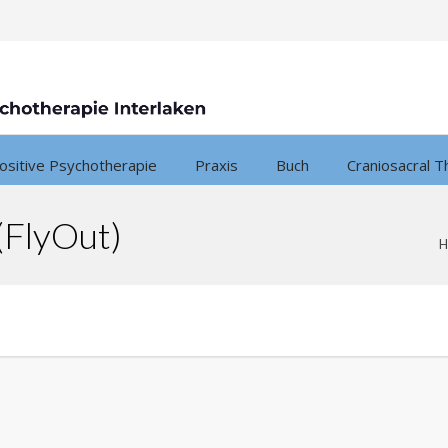
ositive Psychotherapie
Praxis
Buch
Craniosacral T
(FlyOut)