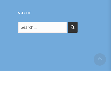
SUCHE
POWERED BY – F1RST GMBH