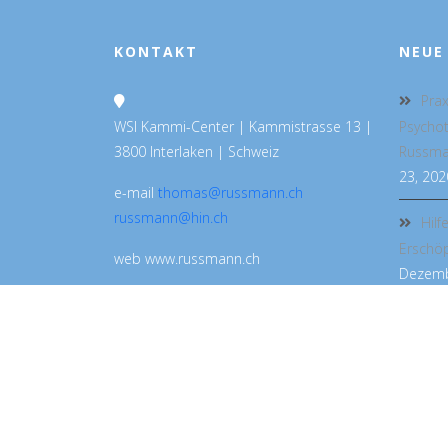
KONTAKT
NEUE
Prax
WSI Kammi-Center | Kammistrasse 13 |
Psycho
3800 Interlaken | Schweiz
Russman
23, 202
e-mail
thomas@russmann.ch
russmann@hin.ch
Hilf
Erschö
web www.russmann.ch
Dezemb
telephone +41 79 722 40 81
HOME
DR. MED. THOMAS RUSSMANN
PRAXIS
BUCH
CRANIOSACRAL THER