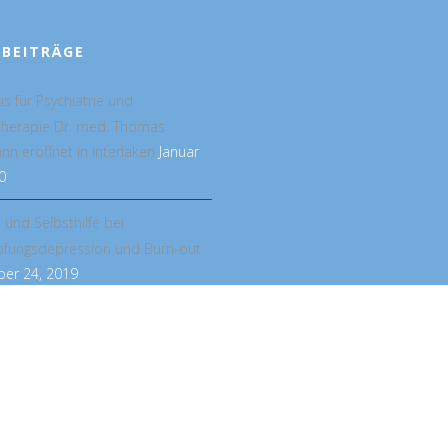
 BEITRÄGE
is für Psychiatrie und
therapie Dr. med. Thomas
n eröffnet in Interlaken
Januar
0
e und Selbsthilfe bei
pfungsdepression und Burn-out
er 24, 2019
POSITIVE PSYCHOTHERAPIE
APIE
PODCAST
DOWNLOADS