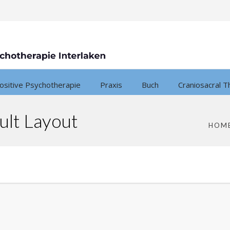
ositive Psychotherapie
Praxis
Buch
Craniosacral T
ult Layout
HOM