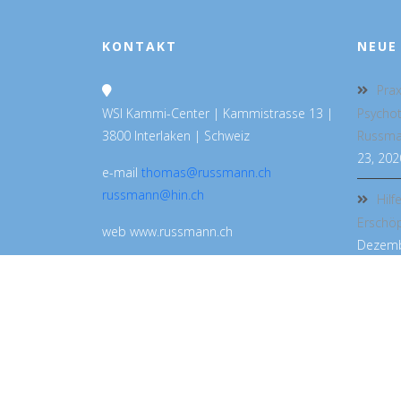
KONTAKT
NEUE
Prax
WSI Kammi-Center | Kammistrasse 13 |
Psycho
3800 Interlaken | Schweiz
Russman
23, 202
e-mail
thomas@russmann.ch
russmann@hin.ch
Hilf
Erschö
web www.russmann.ch
Dezemb
telephone +41 79 722 40 81
HOME
DR. MED. THOMAS RUSSMANN
PRAXIS
BUCH
CRANIOSACRAL THER