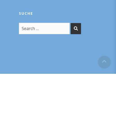
SUCHE
POWERED BY – F1RST GMBH