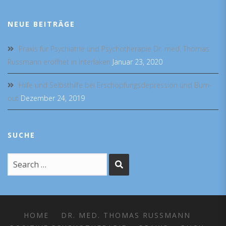
NEUE BEITRÄGE
Praxis für Psychiatrie und Psychotherapie Dr. med. Thomas
Russmann eröffnet in Interlaken
Januar 23, 2020
Hilfe und Selbsthilfe bei Erschöpfungsdepression und Burn-
out
Dezember 24, 2019
SUCHE
HOME
DR. MED. THOMAS RUSSMANN