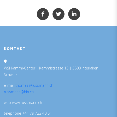
KONTAKT
WSI Kammi-Center | Kammistrasse 13 | 3800 Interlaken |
Schweiz
e-mail
thomas@russmann.ch
russmann@hin.ch
web www.russmann.ch
telephone +41 79 722 40 81