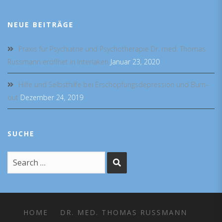
NEUE BEITRÄGE
Praxis für Psychiatrie und Psychotherapie Dr. med. Thomas
Russmann eröffnet in Interlaken
Januar 23, 2020
Hilfe und Selbsthilfe bei Erschöpfungsdepression und Burn-
out
Dezember 24, 2019
SUCHE
HOME
DR. MED. THOMAS RUSSMANN